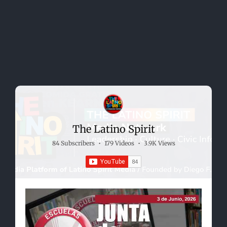
The Latino Spirit
84 Subscribers
•
179 Videos
•
3.9K Views