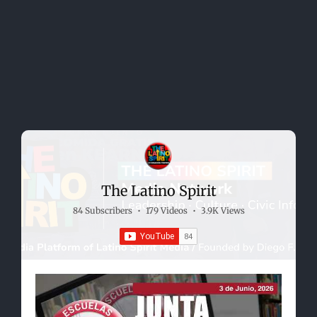
The Latino Spirit
84 Subscribers
•
179 Videos
•
3.9K Views