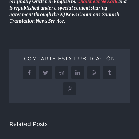
originally written in English by
Chalkbeat Newark
and
is republished under a special content sharing
agreement through the NJ News Commons’ Spanish
Translation News Service.
COMPARTE ESTA PUBLICACIÓN
Facebook
Twitter
Reddit
LinkedIn
WhatsApp
Tumblr
Pinterest
Related Posts