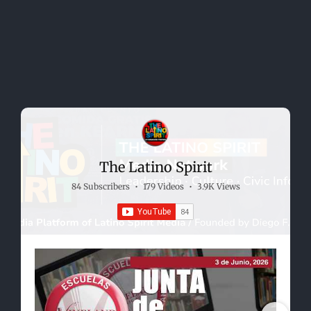
The Latino Spirit
84 Subscribers
•
179 Videos
•
3.9K Views