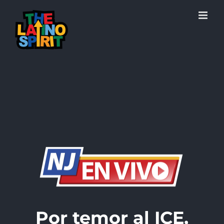
Skip
to
content
Por temor al ICE,