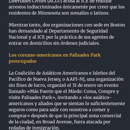
Libertades Civiles (ACLU) acusa al ICE de realizar
arrestos indiscriminados únicamente por creer que los
residentes de Minnesota son somalíes o latinos.
Mientras tanto, dos organizaciones con sede en Boston
han demandado al Departamento de Seguridad
Nacional y al ICE por la práctica de sus agentes de
entrar en domicilios sin órdenes judiciales.
Los coreano-americanos en Palisades Park
preocupados
La Coalición de Asiáticos Americanos e Isleños del
Pacífico de Nueva Jersey, o AAPI-NJ, una organización
sin fines de lucro, organizó el 31 de enero un evento
llamado «Más Fuerte que el Miedo: Coma, Compre y
visite Palisades Park», invitando a «los asiático-
americanos y aliados que se sientan lo suficientemente
seguros como para salir con nosotros a comer y
comprar» después de que la principal zona comercial
de la ciudad, en Broad Avenue, fuera atacada por
redadas de inmigración.