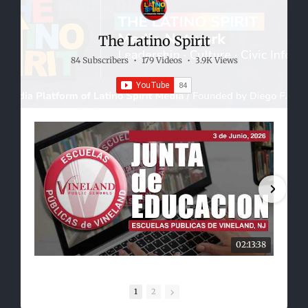
The Latino Spirit
84 Subscribers
•
179 Videos
•
3.9K Views
02:13:38
1
2