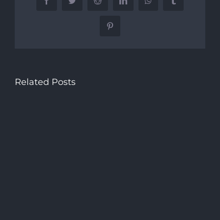
Facebook
Twitter
Reddit
LinkedIn
WhatsApp
Tumblr
Pinterest
Related Posts