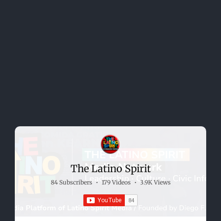
The Latino Spirit
84 Subscribers
•
179 Videos
•
3.9K Views