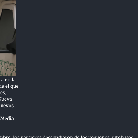
a en la
de el que
es,
 Nueva
nuevos
 Media
embre, los pasajeros descendieron de los pequeños autobuses