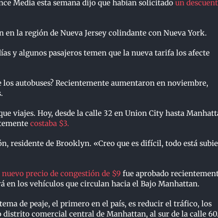
nce Media esta semana dijo que habían solicitado
un descuent
n en la región de Nueva Jersey colindante con Nueva York.
días y algunos pasajeros temen que la nueva tarifa los afecte
s de los autobuses? Recientemente aumentaron en noviembre,
.
 que viajes. Hoy, desde la calle 32 en Union City hasta Manhatt
entemente
costaba $3.
n, residente de Brooklyn. «Creo que es difícil, todo está subi
l nuevo precio de congestión de $9
fue aprobado recientement
rá en los vehículos que circulan hacia el Bajo Manhattan.
ema de peaje, el primero en el país, es reducir el tráfico, los
distrito comercial central de Manhattan, al sur de la calle 60.