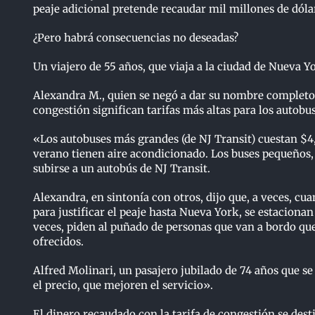
peaje adicional pretende recaudar mil millones de dóla
¿Pero habrá consecuencias no deseadas?
Un viajero de 55 años, que viaja a la ciudad de Nueva Y
Alexandra M., quien se negó a dar su nombre completo p
congestión significan tarifas más altas para los autobu
«Los autobuses más grandes (de NJ Transit) cuestan $4,
verano tienen aire acondicionado. Los buses pequeños,
subirse a un autobús de NJ Transit.
Alexandra, en sintonía con otros, dijo que, a veces, cu
para justificar el peaje hasta Nueva York, se estaciona
veces, piden al puñado de personas que van a bordo que
ofrecidos.
Alfred Molinari, un pasajero jubilado de 74 años que se
el precio, que mejoren el servicio».
El dinero recaudado con la tarifa de congestión se desti