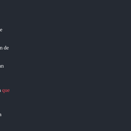
te
n de
an
n
que
a