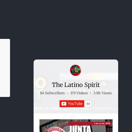
The Latino Spirit
84 Subscribers
•
179 Videos
•
3.9K Views