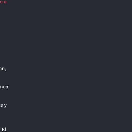
o o
an,
endo
e y
 El