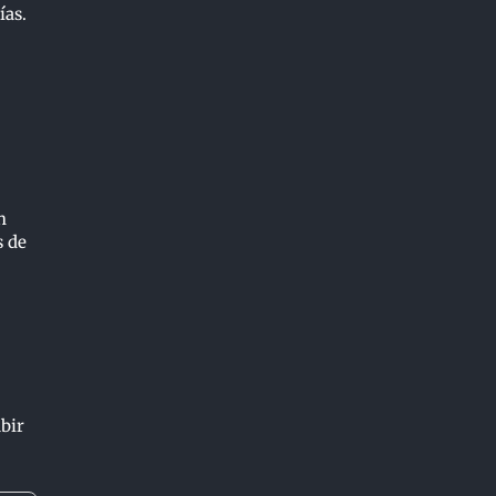
ías.
n
s de
ubir