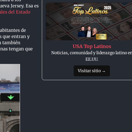
eva Jersey. Esa es
ales del Estado
habitantes de
s que entran y
ón también
USA Top Latinos
onas tengan que
Noticias, comunidad y liderazgo latino e
EE.UU.
Visitar sitio →