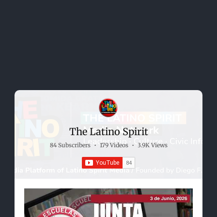
The Latino Spirit
84 Subscribers
•
179 Videos
•
3.9K Views