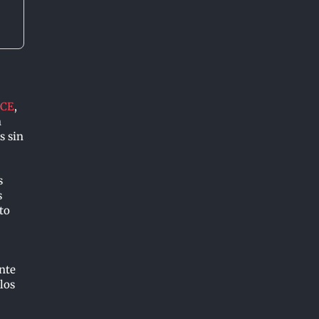
ICE
,
n
s sin
s
s
to
nte
los