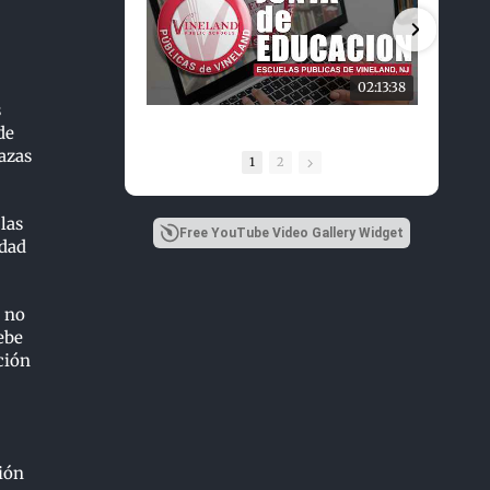
02:13:38
s
de
azas
1
2
las
Free YouTube Video Gallery Widget
idad
e no
ebe
ción
ión