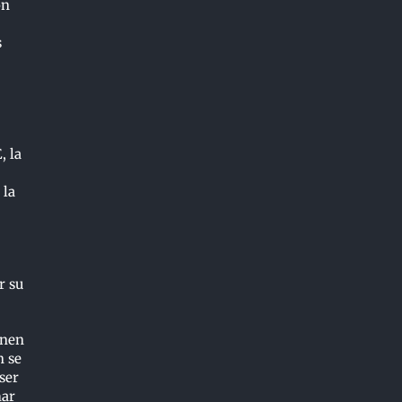
on
s
, la
 la
r su
enen
n se
ser
mar