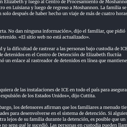
ción Elizabeth y luego al Centro de Procesamiento de Moshann
ntro en Luisiana y luego de regreso a Moshannon. La familia se
 solo después de haber hecho un viaje de más de cuatro hora
ta. No dan ninguna información», dijo el familiar, que pidió
tenido. «El sitio web no está actualizado».
 la dificultad de rastrear a las personas bajo custodia de ICE
de detenidos en el Centro de Detención de Elizabeth fluctúa
 un enlace al rastreador de detenidos en línea que mantiene
uiera de las instalaciones de ICE en todo el país para asegura
expulsión de los Estados Unidos», dijo Cuttita.
argo, los defensores afirman que los familiares a menudo ti
tades para desenvolverse en el sistema de detención. Si alguie
ra lejos de su familia durante la detención, es posible que un 
 no sepa qué le sucedió. Las personas en custodia pueden lla