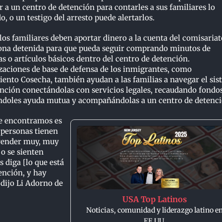
ar a un centro de detención para contarles a sus familiares lo
o, o un testigo del arresto puede alertarlos.
los familiares deben aportar dinero a la cuenta del comisariat
sona detenida para que pueda seguir comprando minutos de
s o artículos básicos dentro del centro de detención.
zaciones de base de defensa de los inmigrantes, como
ento Cosecha, también ayudan a las familias a navegar el si
nción conectándolas con servicios legales, recaudando fondos
ndoles ayuda mutua y acompañándolas a un centro de detenci
e encontramos es
 personas tienen
render muy, muy
 o se sienten
 diga [lo que está
ención, y hay
 dijo Li Adorno de
USA Top Latinos
Noticias, comunidad y liderazgo latino e
EE.UU.