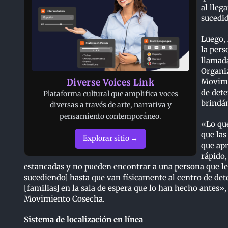
al lleg
sucedid
Luego, 
la per
llamada
Organi
Movimi
Diverse Voices Link
de dete
Plataforma cultural que amplifica voces
brindá
diversas a través de arte, narrativa y
pensamiento contemporáneo.
«Lo qu
que las
Explorar sitio →
que ap
rápido,
estancadas y no pueden encontrar a una persona que les
sucediendo] hasta que van físicamente al centro de det
[familias] en la sala de espera que lo han hecho antes»,
Movimiento Cosecha.
Sistema de localización en línea