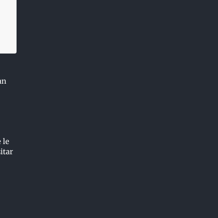
an
 le
itar