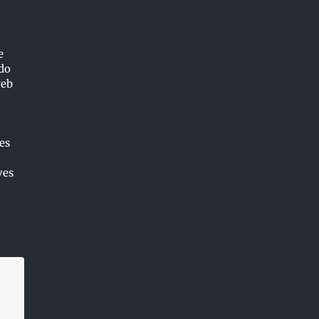
e
ado
web
es
ves