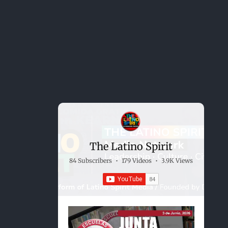
The Latino Spirit
84 Subscribers
•
179 Videos
•
3.9K Views