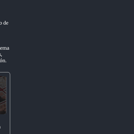
o de
stema
,
ón.
n