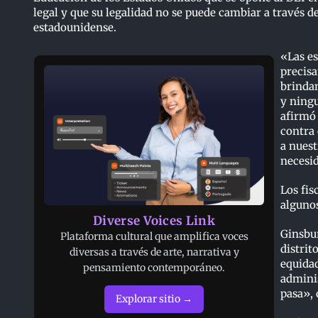
legal y que su legalidad no se puede cambiar a través 
estadounidense.
«Las es
precisa
brindan
y ning
afirmó
contra 
a nuest
necesid
Los fis
algunos
Diverse Voices Link
Ginsbur
Plataforma cultural que amplifica voces
distrit
diversas a través de arte, narrativa y
equidad
pensamiento contemporáneo.
adminis
pasa»,
Explorar sitio →