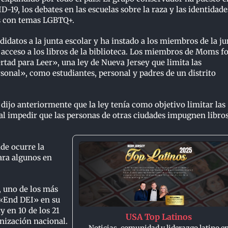
-19, los debates en las escuelas sobre la raza y las identidade
os con temas LGBTQ+.
idatos a la junta escolar y ha instado a los miembros de la ju
l acceso a los libros de la biblioteca. Los miembros de Moms f
ertad para Leer», una ley de Nueva Jersey que limita las
sonal», como estudiantes, personal y padres de un distrito
jo anteriormente que la ley tenía como objetivo limitar las
 al impedir que las personas de otras ciudades impugnen libros
de ocurre la
ara algunos en
, uno de los más
 «End DEI» en su
 en 10 de los 21
USA Top Latinos
anización nacional.