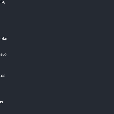
ta,
colar
ero,
tos
us