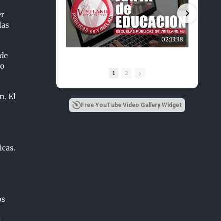
er
las
02:13:38
 de
vo
1
2
n. El
Free YouTube Video Gallery Widget
icas.
os
l