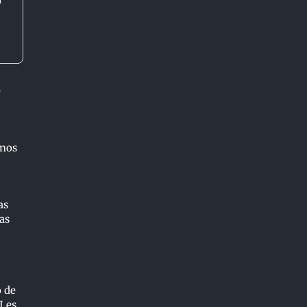
n
e
unos
as
as
o de
I es