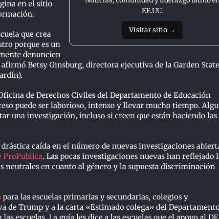
Noticias, comunidad y liderazgo latino e
ina en el sitio
EE.UU.
formación.
Visitar sitio →
scuela que crea
estro porque es un
camente denuncien
, afirmó Betsy Ginsburg, directora ejecutiva de la Garden Stat
ardín).
a Oficina de Derechos Civiles del Departamento de Educación
oceso puede ser laborioso, intenso y llevar mucho tiempo. Alg
itar una investigación, incluso si creen que están haciendo las
drástica caída en el número de nuevas investigaciones abiert
e ProPublica
. Las pocas investigaciones nuevas han reflejado l
s neutrales en cuanto al género y la supuesta discriminación
a
para las escuelas primarias y secundarias, colegios y
iva de Trump y a la carta «Estimado colega» del Departament
as escuelas. La guía les dice a las escuelas que el apoyo al DE