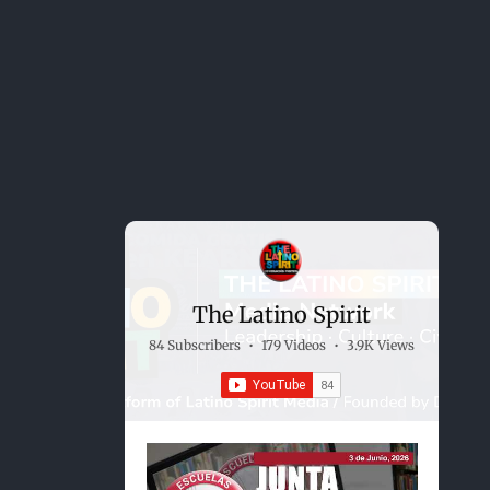
The Latino Spirit
84 Subscribers
•
179 Videos
•
3.9K Views