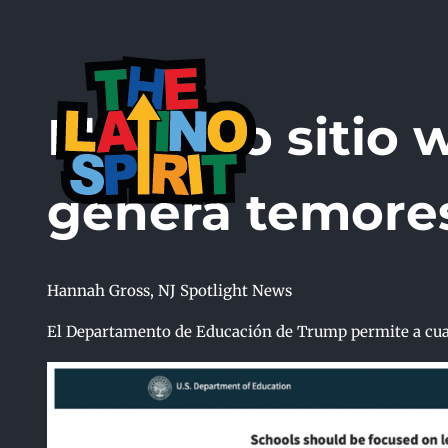
Skip
to
content
El nuevo sitio 
genera temore
Hannah Gross, NJ Spotlight News
El Departamento de Educación de Trump permite a cualq