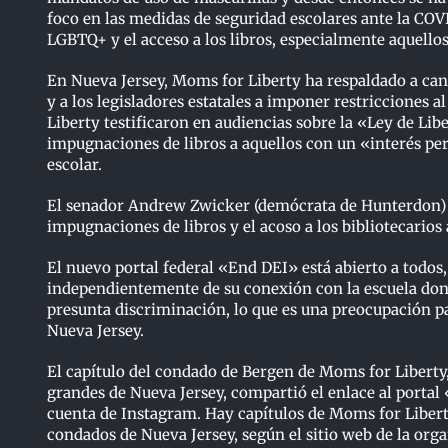
foco en las medidas de seguridad escolares ante la COVID
LGBTQ+ y el acceso a los libros, especialmente aquell
En Nueva Jersey, Moms for Liberty ha respaldado a cand
y a los legisladores estatales a imponer restricciones a
Liberty testificaron en audiencias sobre la «Ley de Lib
impugnaciones de libros a aquellos con un «interés per
escolar.
El senador Andrew Zwicker (demócrata de Hunterdon) di
impugnaciones de libros y el acoso a los bibliotecarios
El nuevo portal federal «End DEI» está abierto a todos,
independientemente de su conexión con la escuela don
presunta discriminación, lo que es una preocupación p
Nueva Jersey.
El capítulo del condado de Bergen de Moms for Liberty
grandes de Nueva Jersey, compartió el enlace al portal
cuenta de Instagram. Hay capítulos de Moms for Liberty
condados de Nueva Jersey, según el sitio web de la org