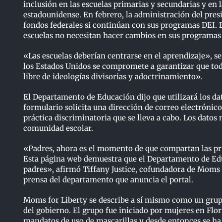
inclusión en las escuelas primarias y secundarias y en 
estadounidense. En febrero, la administración del pres
fondos federales si continúan con sus programas DEI. E
escuelas no necesitan hacer cambios en sus programas 
«Las escuelas deberían centrarse en el aprendizaje», 
los Estados Unidos se compromete a garantizar que todo
libre de ideologías divisorias y adoctrinamiento».
El Departamento de Educación dijo que utilizará los dat
formulario solicita una dirección de correo electrónico, 
práctica discriminatoria que se lleva a cabo. Los dato
comunidad escolar.
«Padres, ahora es el momento de que compartan las prue
Esta página web demuestra que el Departamento de Edu
padres», afirmó Tiffany Justice, cofundadora de Moms 
prensa del departamento que anuncia el portal.
Moms for Liberty se describe a sí mismo como un grupo
del gobierno. El grupo fue iniciado por mujeres en Flo
mandatos de uso de mascarillas y desde entonces se ha 