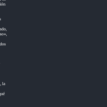
ción
s
ado,
so»,
ndos
r
, la
qué