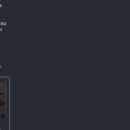
s
nta
or
.