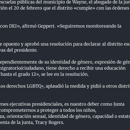
escuelas públicas del municipio de Wayne, el abogado de la jun
ción el 20 de febrero que el distrito «cumple» con las órdenes
te con DEI», afirmó Geppert. «Seguiremos monitoreando la
 opuesto y aprobó una resolución para declarar al distrito es
as del presidente.
dependientemente de su identidad de género, expresión de gén
 migratorio/ciudadano, tiene derecho a recibir una educación
hasta el grado 12», se lee en la resolución.
los derechos LGBTQ+, aplaudió la medida y pidió a otros distri
denes ejecutivas presidenciales, es nuestro deber como Junta
 comprometernos a proteger a todos los niños,
a, orientación sexual, identidad de género, capacidad o estat
enta de la junta, Tracy Rogers.