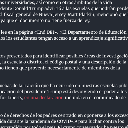
las universidades, así como en otros ámbitos de la vida
idente Donald Trump advirtió a las escuelas que podrían perd
l fiscal general de Nueva Jersey, Matt Platkin, mencionó que 
ya que el documento no tiene fuerza de ley.
se lee en la página «End DEI». «El Departamento de Educación
s los estudiantes tengan acceso a un aprendizaje significati
os presentados para identificar posibles áreas de investigació
la escuela o distrito, el código postal y una descripción de la
s no tienen que provenir necesariamente de miembros de la
bas de la traición que ha ocurrido en nuestras escuelas públ
cación del presidente Trump está devolviendo el poder a los
for Liberty,
en una declaración
incluida en el comunicado de
 de derechos de los padres centrado en oponerse a los exces
rida durante la pandemia de COVID-19 para luchar contra los
expandido por todo el país. El grupo conservador ha puesto e