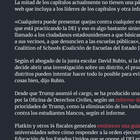
La mitad de los capítulos actualmente no tienen una pág
web que incluya a los líderes de los capítulos y otra in
«Cualquiera puede presentar quejas contra cualquier e
que está practicando la DEI y eso es algo bastante sini
llamado a los ciudadanos estadounidenses a que bási
a sus vecinos, a que denuncien a las escuelas públicas»
Coalition of Schools (Coalición de Escuelas del Estado J
Según el abogado de la junta escolar David Rubin, si l
decide abrir una investigación sobre un distrito, el pr
distritos pueden intentar hacer todo lo posible para ev
cosas bien, dijo Rubin.
Desde que Trump asumió el cargo, se ha producido una 
por la Oficina de Derechos Civiles, según un
informe d
prioridades de Trump, como la eliminación de los baño
contra los estudiantes blancos, según el informe.
Platkin y otros 14 fiscales generales
emitieron una guí
universidades sobre cómo responder a la orden ejecut
Educación de los Estados Unidos que se opone al DEI en l