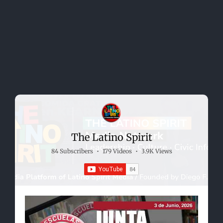
The Latino Spirit
84 Subscribers
•
179 Videos
•
3.9K Views