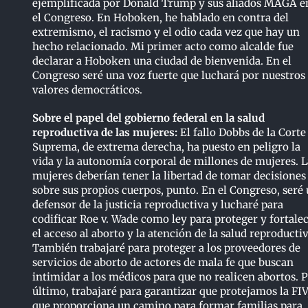
ejemplificada por Donald Trump y sus aliados MAGA e
el Congreso. En Hoboken, he hablado en contra del
extremismo, el racismo y el odio cada vez que hay un
hecho relacionado. Mi primer acto como alcalde fue
declarar a Hoboken una ciudad de bienvenida. En el
Congreso seré una voz fuerte que luchará por nuestros
valores democráticos.
Sobre el papel del gobierno federal en la salud
reproductiva de las mujeres:
El fallo Dobbs de la Corte
Suprema, de extrema derecha, ha puesto en peligro la
vida y la autonomía corporal de millones de mujeres. L
mujeres deberían tener la libertad de tomar decisiones
sobre sus propios cuerpos, punto. En el Congreso, seré
defensor de la justicia reproductiva y lucharé para
codificar Roe v. Wade como ley para proteger y fortale
el acceso al aborto y la atención de la salud reproductiv
También trabajaré para proteger a los proveedores de
servicios de aborto de actores de mala fe que buscan
intimidar a los médicos para que no realicen abortos. 
último, trabajaré para garantizar que protejamos la FIV
que proporciona un camino para formar familias para