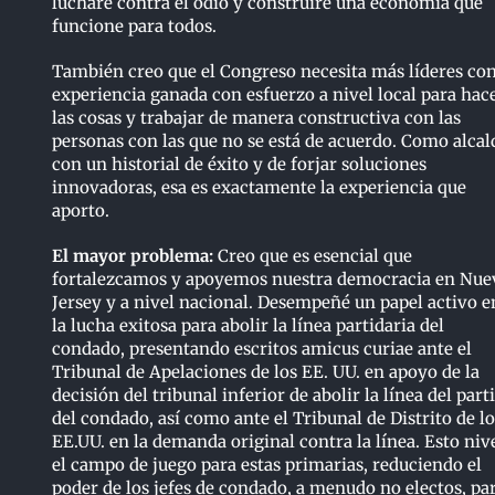
lucharé contra el odio y construiré una economía que
funcione para todos.
También creo que el Congreso necesita más líderes co
experiencia ganada con esfuerzo a nivel local para hac
las cosas y trabajar de manera constructiva con las
personas con las que no se está de acuerdo. Como alcal
con un historial de éxito y de forjar soluciones
innovadoras, esa es exactamente la experiencia que
aporto.
El mayor problema:
Creo que es esencial que
fortalezcamos y apoyemos nuestra democracia en Nue
Jersey y a nivel nacional. Desempeñé un papel activo e
la lucha exitosa para abolir la línea partidaria del
condado, presentando escritos amicus curiae ante el
Tribunal de Apelaciones de los EE. UU. en apoyo de la
decisión del tribunal inferior de abolir la línea del part
del condado, así como ante el Tribunal de Distrito de lo
EE.UU. en la demanda original contra la línea. Esto niv
el campo de juego para estas primarias, reduciendo el
poder de los jefes de condado, a menudo no electos, pa