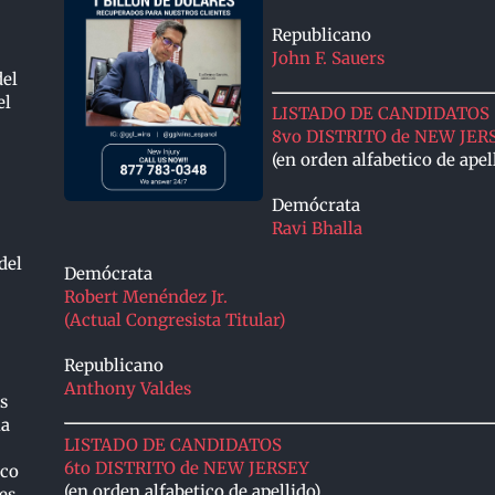
Republicano
John F. Sauers
del
el
LISTADO DE CANDIDATOS
8vo DISTRITO de NEW JER
(en orden alfabetico de apel
Demócrata
Ravi Bhalla
del
Demócrata
Robert Menéndez Jr.
(Actual Congresista Titular)
Republicano
Anthony Valdes
s
la
LISTADO DE CANDIDATOS
6to DISTRITO de NEW JERSEY
ico
(en orden alfabetico de apellido)
es