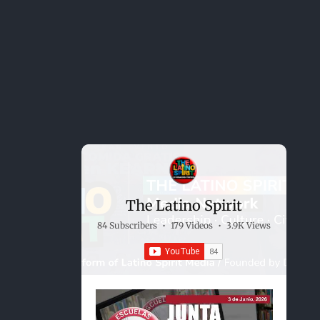
The Latino Spirit
84 Subscribers
•
179 Videos
•
3.9K Views