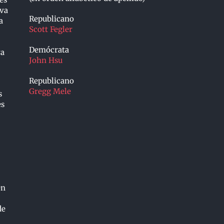
eva
Republicano
a
Scott Fegler
Demócrata
va
John Hsu
Republicano
Gregg Mele
s
es
en
de