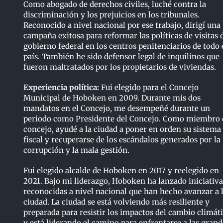
Como abogado de derechos civiles, luché contra la
discriminación y los prejuicios en los tribunales.
Reconocido a nivel nacional por ese trabajo, dirigí una
campaña exitosa para reformar las políticas de visitas 
gobierno federal en los centros penitenciarios de todo 
país. También he sido defensor legal de inquilinos que
fueron maltratados por los propietarios de viviendas.
Experiencia política:
Fui elegido para el Concejo
Municipal de Hoboken en 2009. Durante mis dos
mandatos en el Concejo, me desempeñé durante un
periodo como Presidente del Concejo. Como miembro 
concejo, ayudé a la ciudad a poner en orden su sistema
fiscal y recuperarse de los escándalos generados por la
corrupción y la mala gestión.
Fui elegido alcalde de Hoboken en 2017 y reelegido en
2021. Bajo mi liderazgo, Hoboken ha lanzado iniciativa
reconocidas a nivel nacional que han hecho avanzar a 
ciudad. La ciudad se está volviendo más resiliente y
preparada para resistir los impactos del cambio climát
y está liderando el camino para enfrentarse a las grand