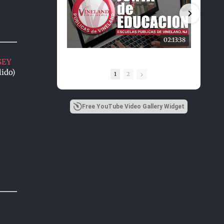
02:13:38
SEY
lido)
1
2
Free YouTube Video Gallery Widget