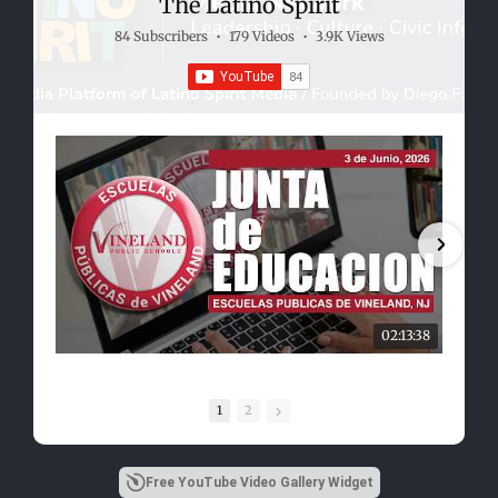
The Latino Spirit
84 Subscribers
•
179 Videos
•
3.9K Views
02:13:38
1
2
Free YouTube Video Gallery Widget