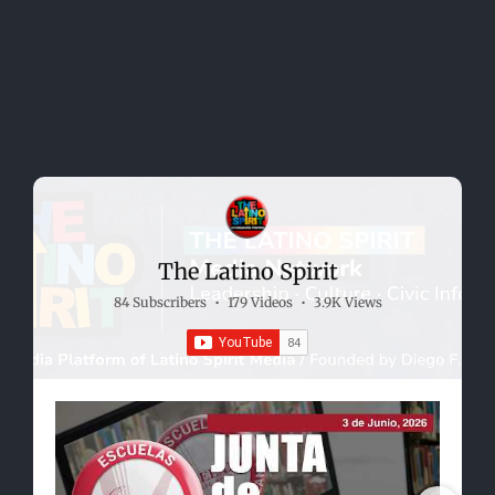
The Latino Spirit
84 Subscribers
•
179 Videos
•
3.9K Views