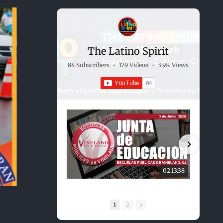
The Latino Spirit
84 Subscribers
•
179 Videos
•
3.9K Views
02:13:38
1
2