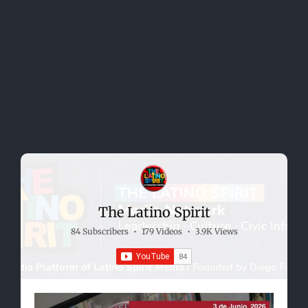
The Latino Spirit
84 Subscribers
•
179 Videos
•
3.9K Views