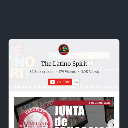
The Latino Spirit
84 Subscribers
•
179 Videos
•
3.9K Views