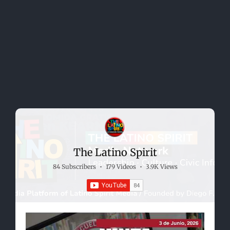
The Latino Spirit
84 Subscribers
•
179 Videos
•
3.9K Views