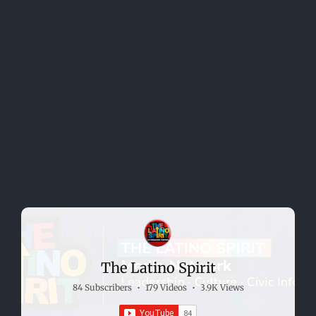
The Latino Spirit
84 Subscribers
•
179 Videos
•
3.9K Views