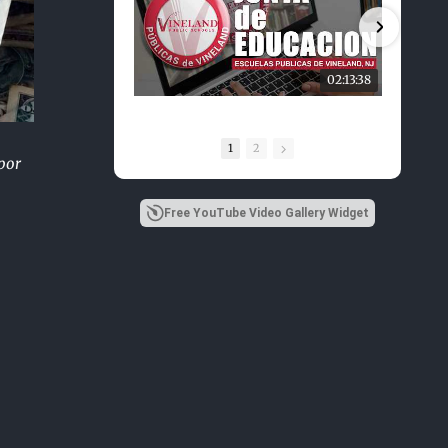
02:13:38
1
2
por
Free YouTube Video Gallery Widget