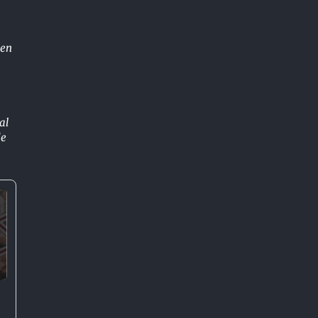
 en
al
de