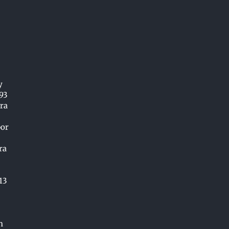
y
93
ara
por
ra
13
n