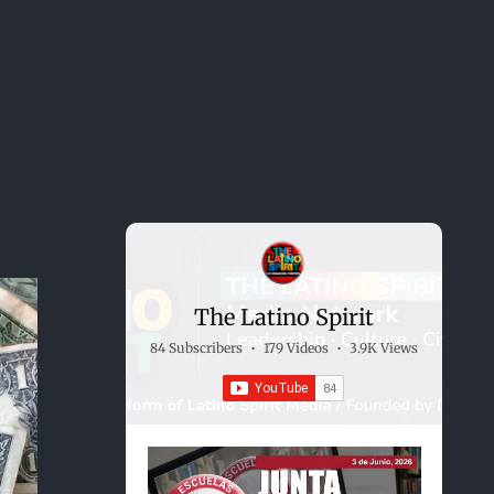
The Latino Spirit
84 Subscribers
•
179 Videos
•
3.9K Views