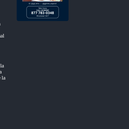
a
ual
 la
a
 la