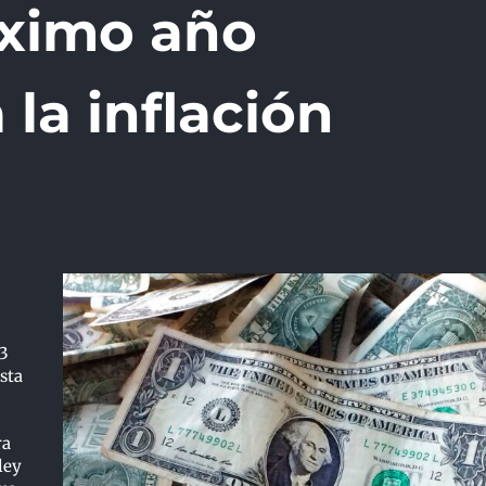
óximo año
 la inflación
13
sta
ra
ley