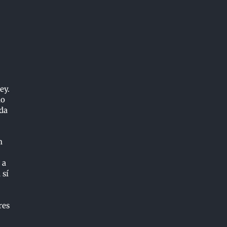
ey.
ño
ada
n
 a
 sí
res