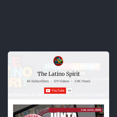
The Latino Spirit
84 Subscribers
•
179 Videos
•
3.9K Views