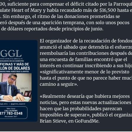
0, suficiente para compensar el déficit citado por la Parroqu
late Heart of Mary y había recaudado más de $16,500 hasta e
. Sin embargo, el ritmo de las donaciones prometidas se
eró después de una aparición temprana, con solo unos pocos
 de dólares reportados desde principios de junio.
El organizador de la recaudación de fondo
anunció el sábado que detendría el esfuerz
reembolsaría las contribuciones después d
una encuesta de familias encontró que el
interés en continuar inscribiendo a sus hij
«significativamente menor de lo previsto
hasta el punto de que no parece haber mu
camino a seguir».
«Realmente desearía que hubiera mejores
noticias, pero estas nuevas actualizaciones
hacen que las probabilidades parezcan
imposibles de superar», publicó el organiz
Brian Stieve, en GoFundMe.