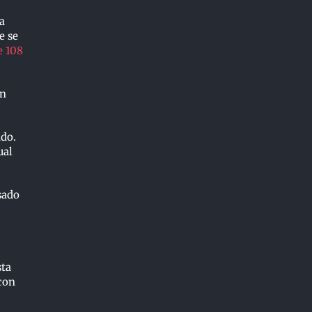
a
e se
e 108
en
ado.
ual
asado
sta
 con