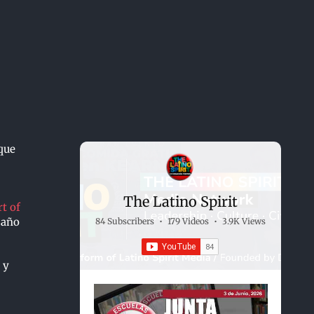
que
The Latino Spirit
t of
 año
84 Subscribers
•
179 Videos
•
3.9K Views
 y