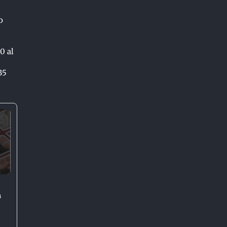
o
0 al
35
n