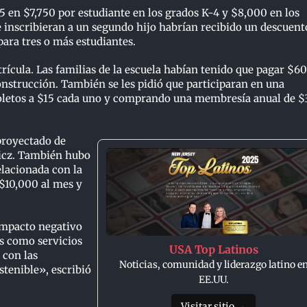
25 en $7,750 por estudiante en los grados K-4 y $8,000 en los
ue inscribieran a un segundo hijo habrían recibido un descuent
ara tres o más estudiantes.
trícula. Las familias de la escuela habían tenido que pagar $60
nstrucción. También se les pidió que participaran en una
oletos a $15 cada uno y comprando una membresía anual de $
proyectado de
wicz. También hubo
lacionada con la
$10,000 al mes y
 impacto negativo
es como servicios
USA Top Latinos
 con las
Noticias, comunidad y liderazgo latino e
tenible», escribió
EE.UU.
Visitar sitio →