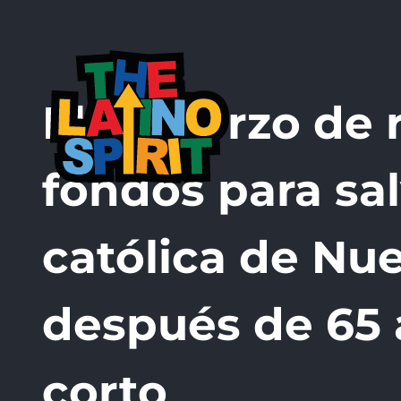
Skip
to
content
El esfuerzo de
fondos para sa
católica de Nu
después de 65 
corto