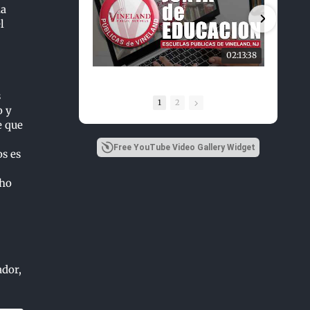
ia
l
02:13:38
s
1
2
o y
e que
Free YouTube Video Gallery Widget
os es
cho
ador,