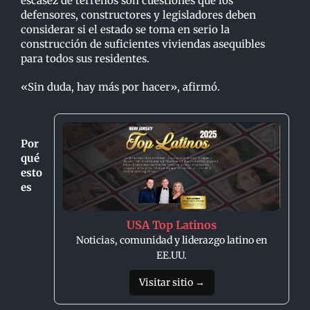
escasez de terrenos son cuestiones que los
defensores, constructores y legisladores deben
considerar si el estado se toma en serio la
construcción de suficientes viviendas asequibles
para todos sus residentes.
«Sin duda, hay más por hacer», afirmó.
Por
qué
esto
es
USA Top Latinos
Noticias, comunidad y liderazgo latino en
EE.UU.
Visitar sitio →