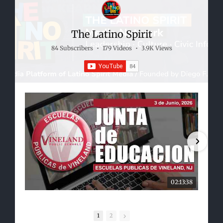
The Latino Spirit
84 Subscribers
•
179 Videos
•
3.9K Views
02:13:38
1
2