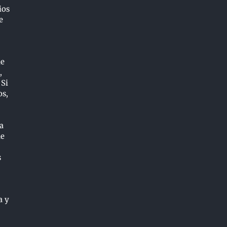
ios
e
ie
,
 Si
os,
a
de
s
a y