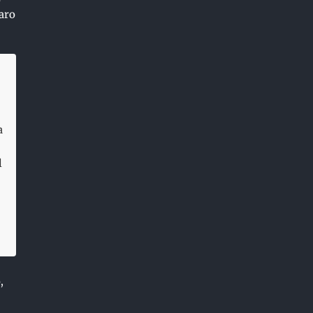
aro
a
l
,