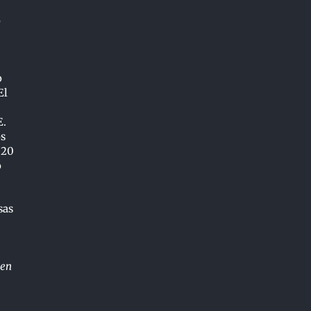
o
o
El
E.
os
 20
o
sas
 en