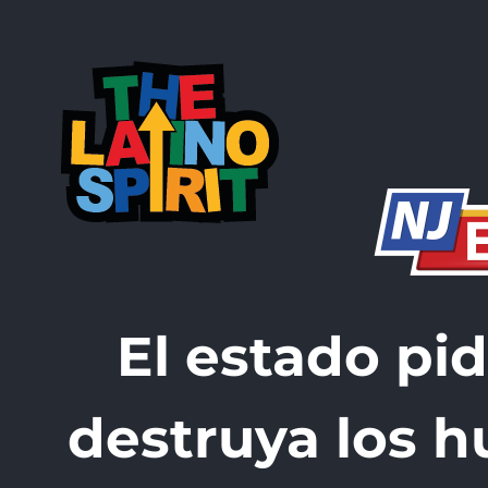
Skip
to
content
El estado pi
destruya los h