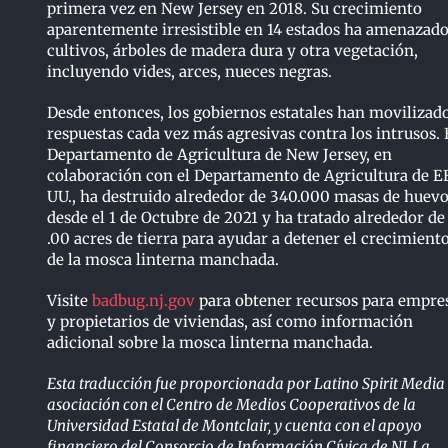
primera vez en New Jersey en 2018. Su crecimiento
aparentemente irresistible en 14 estados ha amenazad
cultivos, árboles de madera dura y otra vegetación,
incluyendo vides, arces, nueces negras.
Desde entonces, los gobiernos estatales han movilizad
respuestas cada vez más agresivas contra los intrusos. 
Departamento de Agricultura de New Jersey, en
colaboración con el Departamento de Agricultura de E
UU., ha destruido alrededor de 340.000 masas de huev
desde el 1 de Octubre de 2021 y ha tratado alrededor de
.00 acres de tierra para ayudar a detener el crecimient
de la mosca linterna manchada.
Visite
badbug.nj.gov
para obtener recursos para empre
y propietarios de viviendas, así como información
adicional sobre la mosca linterna manchada.
Esta traducción fue proporcionada por Latino Spirit Media
asociación con el Centro de Medios Cooperativos de la
Universidad Estatal de Montclair, y cuenta con el apoyo
financiero del Consorcio de Información Cívica de NJ. La