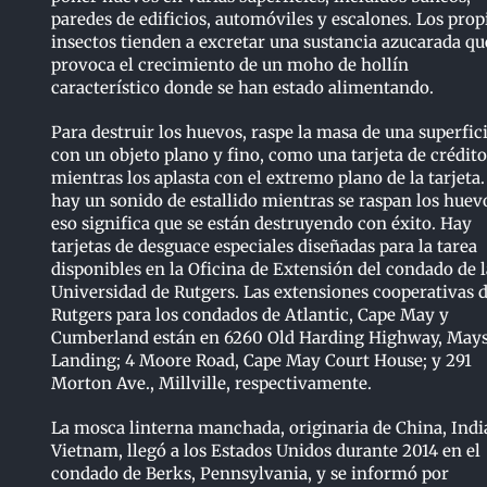
paredes de edificios, automóviles y escalones. Los prop
insectos tienden a excretar una sustancia azucarada qu
provoca el crecimiento de un moho de hollín
característico donde se han estado alimentando.
Para destruir los huevos, raspe la masa de una superfic
con un objeto plano y fino, como una tarjeta de crédito
mientras los aplasta con el extremo plano de la tarjeta.
hay un sonido de estallido mientras se raspan los huev
eso significa que se están destruyendo con éxito. Hay
tarjetas de desguace especiales diseñadas para la tarea
disponibles en la Oficina de Extensión del condado de l
Universidad de Rutgers. Las extensiones cooperativas 
Rutgers para los condados de Atlantic, Cape May y
Cumberland están en 6260 Old Harding Highway, May
Landing; 4 Moore Road, Cape May Court House; y 291
Morton Ave., Millville, respectivamente.
La mosca linterna manchada, originaria de China, Indi
Vietnam, llegó a los Estados Unidos durante 2014 en el
condado de Berks, Pennsylvania, y se informó por