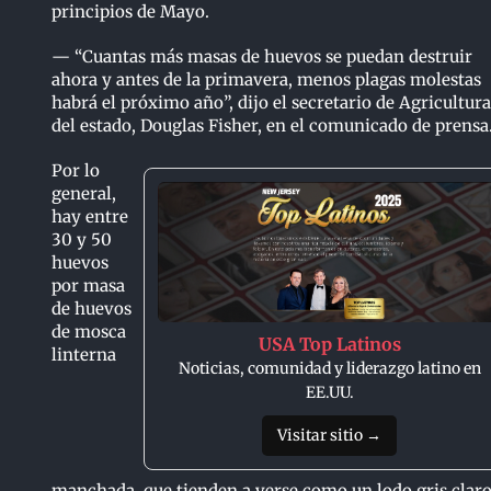
principios de Mayo.
— “Cuantas más masas de huevos se puedan destruir
ahora y antes de la primavera, menos plagas molestas
habrá el próximo año”, dijo el secretario de Agricultura
del estado, Douglas Fisher, en el comunicado de prensa
Por lo
general,
hay entre
30 y 50
huevos
por masa
de huevos
de mosca
USA Top Latinos
linterna
Noticias, comunidad y liderazgo latino en
EE.UU.
Visitar sitio →
manchada, que tienden a verse como un lodo gris clar