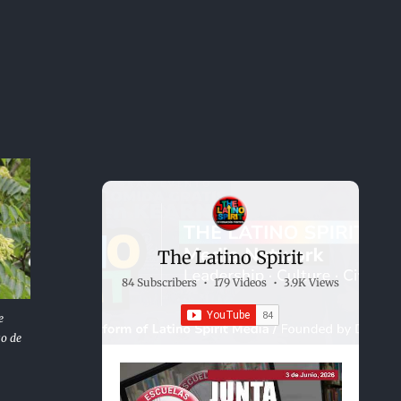
The Latino Spirit
84 Subscribers
•
179 Videos
•
3.9K Views
e
co de