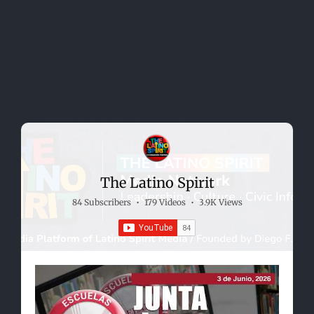
The Latino Spirit
84 Subscribers
•
179 Videos
•
3.9K Views