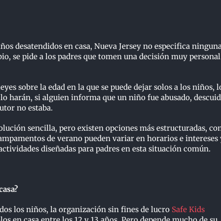
niños desatendidos en casa, Nueva Jersey no especifica ningun
bio, se pide a los padres que tomen una decisión muy personal
yes sobre la edad en la que se puede dejar solos a los niños, l
y lo harán, si alguien informa que un niño fue abusado, descui
tutor no estaba.
solución sencilla, pero existen opciones más estructuradas, c
ampamentos de verano pueden variar en horarios e intereses 
actividades diseñadas para padres en esta situación común.
casa?
os los niños, la organización sin fines de lucro
Safe Kids
os en casa entre los 12 y 13 años. Pero depende mucho de su