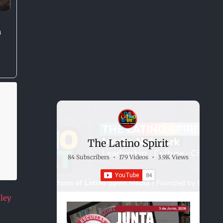
n
The Latino Spirit
84 Subscribers
•
179 Videos
•
3.9K Views
 ley