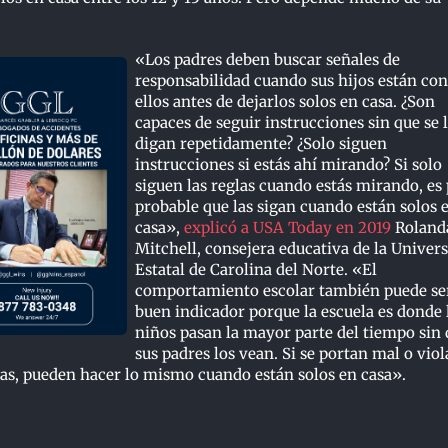
«Los padres deben buscar señales de
responsabilidad cuando sus hijos están con
ellos antes de dejarlos solos en casa. ¿Son
capaces de seguir instrucciones sin que se 
digan repetidamente? ¿Solo siguen
instrucciones si estás ahí mirando? Si solo
siguen las reglas cuando estás mirando, es
probable que las sigan cuando están solos 
casa»,
explicó a USA Today en 2019
Roland
Mitchell, consejera educativa de la Univer
Estatal de Carolina del Norte. «El
comportamiento escolar también puede se
buen indicador porque la escuela es donde 
niños pasan la mayor parte del tiempo sin
sus padres los vean. Si se portan mal o vio
las, pueden hacer lo mismo cuando están solos en casa».