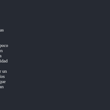
las
 poco
en
a
sidad
r un
los
 que
lan