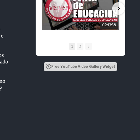
02:13:38
a
 e
1
2
os
dado
Free YouTube Video Gallery Widget
omo
y