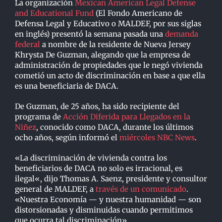
La organización
Mexican American Legal Defense
and Educational Fund
(El Fondo Americano de
Defensa Legal y Educativo o MALDEF, por sus siglas
en inglés) presentó la semana pasada una
demanda
federal
a nombre de la residente de Nueva Jersey
Khrysta De Guzman, alegando que la empresa de
administración de propiedades que le negó vivienda
cometió un acto de discriminación en base a que ella
es una beneficiaria de DACA.
De Guzman, de 25 años, ha sido recipiente del
programa de
Acción Diferida para Llegados en la
Niñez
, conocido como DACA, durante los últimos
ocho años, según informó el
miércoles NBC News
.
«
La discriminación de vivienda contra los
beneficiarios de DACA no solo es irracional, es
ilegal
«,
dijo Thomas A. Saenz, presidente y consultor
general de MALDEF, a
través de un comunicado
.
«Nuestra Economía — y nuestra humanidad — son
distorsionadas y disminuidas cuando permitimos
que ocurra tal discriminación».