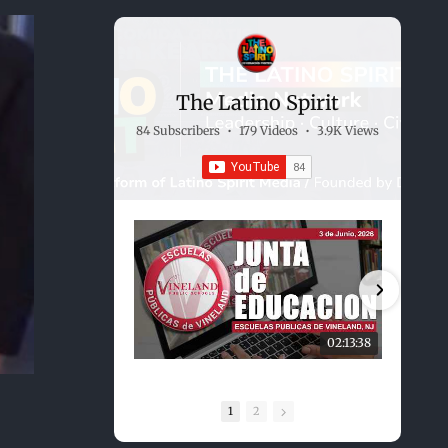
The Latino Spirit
84 Subscribers
•
179 Videos
•
3.9K Views
02:13:38
1
2