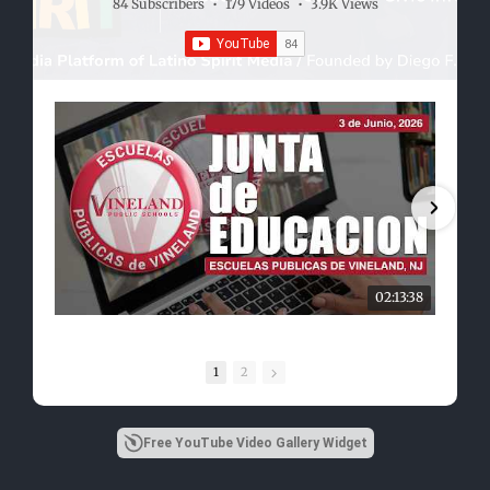
84 Subscribers
•
179 Videos
•
3.9K Views
02:13:38
1
2
Free YouTube Video Gallery Widget