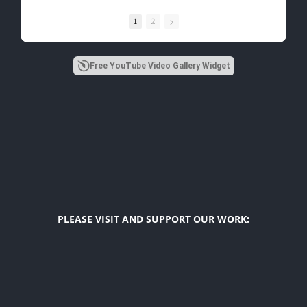
1
2
Free YouTube Video Gallery Widget
PLEASE VISIT AND SUPPORT OUR WORK:
Diego F. Maya
US Latino Affairs Initiatives
The Latino Index
Hope For Girls