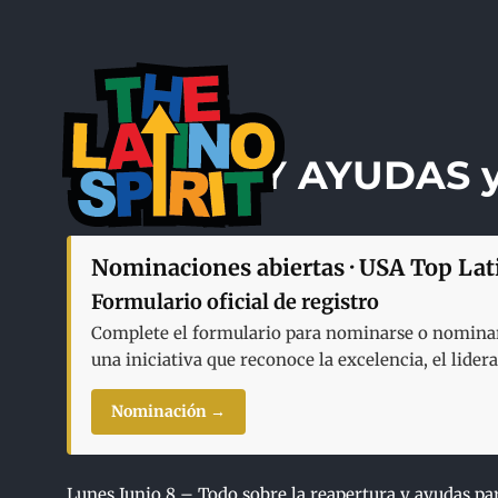
Skip
to
content
HOY AYUDAS 
Nominaciones abiertas · USA Top Lat
Formulario oficial de registro
Complete el formulario para nominarse o nominar 
una iniciativa que reconoce la excelencia, el lide
Nominación →
Lunes Junio 8 – Todo sobre la reapertura y ayudas pa