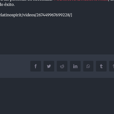
o éxito.
latinospirit/videos/267449967699228/]
Facebook
Twitter
Reddit
LinkedIn
WhatsApp
Tumblr