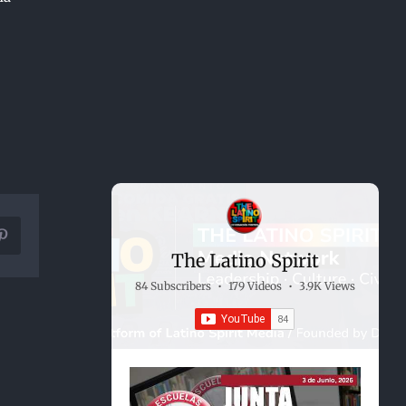
Pinterest
The Latino Spirit
84 Subscribers
•
179 Videos
•
3.9K Views