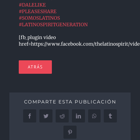
#
DALELIKE
#
PLEASESHARE
#
SOMOSLATINOS
#
LATINOSPIRITGENERATION
[fb_plugin video
href=https://www.facebook.com/thelatinospirit/vid
ATRÁS
COMPARTE ESTA PUBLICACIÓN
Facebook
Twitter
Reddit
LinkedIn
WhatsApp
Tumblr
Pinterest