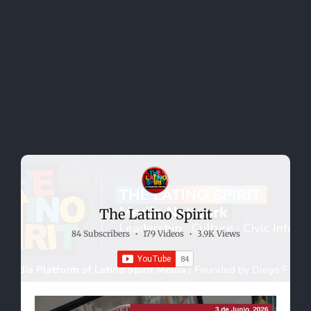
The Latino Spirit
84 Subscribers
•
179 Videos
•
3.9K Views