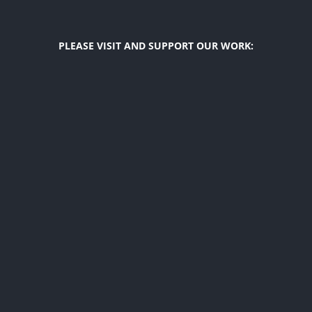
PLEASE VISIT AND SUPPORT OUR WORK:
Diego F. Maya
US Latino Affairs Initiatives
The Latino Index
Hope For Girls
USA Top Latinos
Diverse Voices Link
© 2018 –
2026 The Latino Spirit. All Rights Reserved
Founded by
Diego F. Maya
Facebook
Instagram
YouTube
LinkedIn