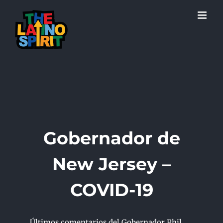
Skip
to
content
Gobernador de
New Jersey –
COVID-19
Últimos comentarios del Gobernador Phil