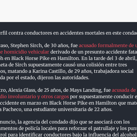
erfil contra conductores en accidentes mortales en este cond
aso, Stephen Sirch, de 30 años, fue
acusado formalmente de 
de homicidio vehicular
derivado de un presunto accidente fata
 en Black Horse Pike en Hamilton. En la tarde del 3 de abril,
ta de Sirch supuestamente causó una colisión entre tres
os, matando a Karina Castillo, de 29 años, trabajadora social
a por el estado, dijeron las autoridades.
tro, Alexia Glass, de 25 años, de Mays Landing, fue
acusada de
io involuntario y otros cargos
por supuestamente conducir e
accidente en marzo en Black Horse Pike en Hamilton que mat
 Pacheco, una estudiante universitaria de 22 años.
nuncio, la agencia del condado dijo que se asociará con los
mentos de policía locales para reforzar el patrullaje y los pun
rol para identificar conductores bajo la influencia del alcohol