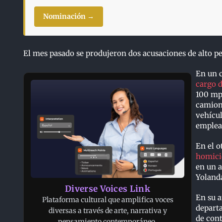
Nominación →
El mes pasado se produjeron dos acusaciones de alto p
En un c
cargo 
100 mph
camione
vehícul
emplead
En el o
homicid
en un 
Yolanda
Diverse Voices Link
En su a
Plataforma cultural que amplifica voces
departa
diversas a través de arte, narrativa y
de cont
pensamiento contemporáneo.