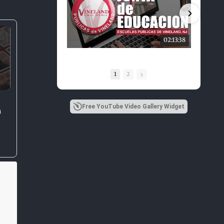
02:13:38
1
2
Free YouTube Video Gallery Widget
n