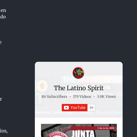
 en
ado
e
The Latino Spirit
84 Subscribers
•
179 Videos
•
3.9K Views
r
ios,