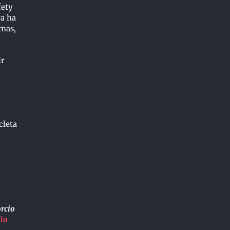
fety
ya ha
amas,
ir
cleta
orcio
ia