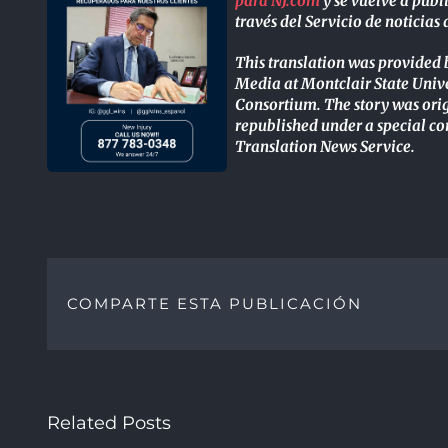
para NJ.com
y se vuelve a publ
través del Servicio de noticia
This translation was provided 
Media at Montclair State Univer
Consortium. The story was orig
republished under a special 
Translation News Service.
COMPARTE ESTA PUBLICACIÓN
Related Posts