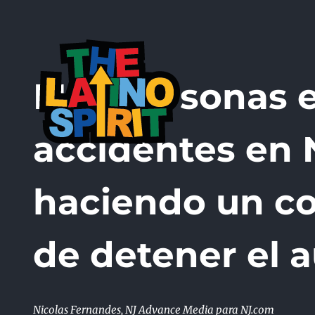
Skip
to
content
Más personas 
accidentes en N
haciendo un co
de detener el
Nicolas Fernandes, NJ Advance Media para NJ.com