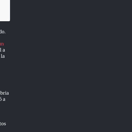
ado.
un
l a
 la
bria
ó a
tos