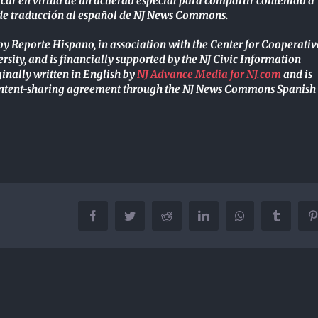
icar en virtud de un acuerdo especial para compartir contenido a
s de traducción al español de NJ News Commons.
by Reporte Hispano, in association with the Center for Cooperativ
sity, and is financially supported by the NJ Civic Information
inally written in English by
NJ Advance Media for NJ.com
and is
content-sharing agreement through the NJ News Commons Spanish
Facebook
Twitter
Reddit
LinkedIn
WhatsApp
Tumblr
P