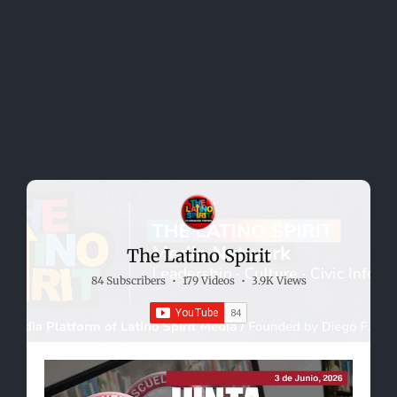
The Latino Spirit
84 Subscribers
•
179 Videos
•
3.9K Views