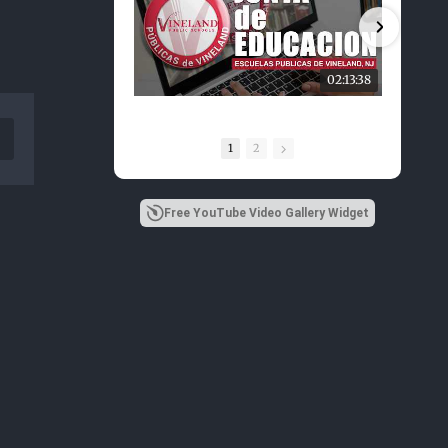
02:13:38
interest
1
2
Free YouTube Video Gallery Widget