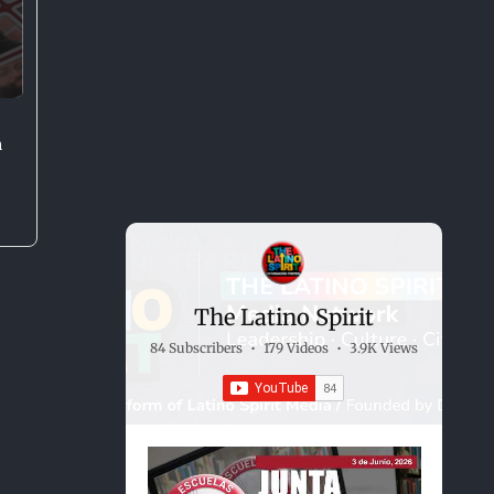
n
The Latino Spirit
84 Subscribers
•
179 Videos
•
3.9K Views