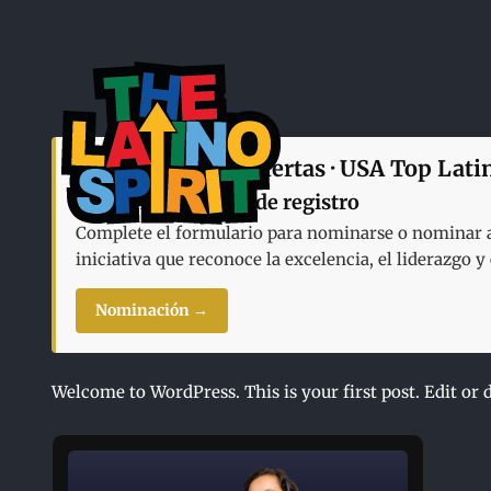
Skip
to
content
Nominaciones abiertas · USA Top Lati
Formulario oficial de registro
Complete el formulario para nominarse o nominar a 
iniciativa que reconoce la excelencia, el liderazgo 
Nominación →
Welcome to WordPress. This is your first post. Edit or de